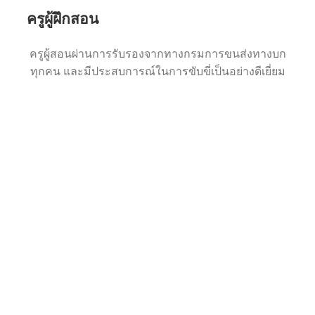
ครูผู้ฝึกสอน
ครูผู้สอนผ่านการรับรองจากทางกรมการขนส่งทางบก
ทุกคน และมีประสบการณ์ในการขับขี่เป็นอย่างดีเยี่ยม
หลักสูตรที่เปิดสอน
“ทุกหลักสูตรสอนไม่จำกัด
ชั่วโมง สอนจนเป็น”