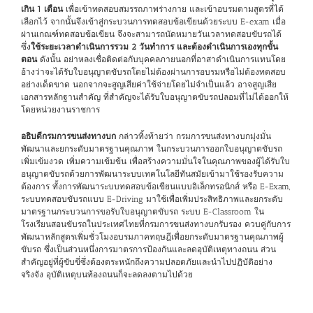
เกิน 1 เดือน
เพื่อเข้าทดสอบสมรรถภาพร่างกาย และเข้าอบรมตามสูตรที่ได้
เลือกไว้ จากนั้นจึงเข้าสู่กระบวนการทดสอบข้อเขียนด้วยระบบ E-exam เมื่อ
ผ่านเกณฑ์ทดสอบข้อเขียน จึงจะสามารถนัดหมายวันเวลาทดสอบขับรถได้
ซึ่ง
ใช้ระยะเวลาดำเนินการรวม 2 วันทำการ และต้องดำเนินการเองทุกขั้น
ตอน
ดังนั้น อย่าหลงเชื่อติดต่อกับบุคคลภายนอกที่อาสาดำเนินการแทนโดย
อ้างว่าจะได้รับใบอนุญาตขับรถโดยไม่ต้องผ่านการอบรมหรือไม่ต้องทดสอบ
อย่างเด็ดขาด นอกจากจะสูญเสียค่าใช้จ่ายโดยไม่จำเป็นแล้ว อาจสูญเสีย
เอกสารหลักฐานสำคัญ ที่สำคัญจะได้รับใบอนุญาตขับรถปลอมที่ไม่ได้ออกให้
โดยหน่วยงานราชการ
อธิบดีกรมการขนส่งทางบก
กล่าวทิ้งท้ายว่า กรมการขนส่งทางบกมุ่งมั่น
พัฒนาและยกระดับมาตรฐานคุณภาพ ในกระบวนการออกใบอนุญาตขับรถ
เพิ่มเข้มงวด เพิ่มความเข้มข้น เพื่อสร้างความมั่นใจในคุณภาพของผู้ได้รับใบ
อนุญาตขับรถด้วยการพัฒนาระบบเทคโนโลยีทันสมัยเข้ามาใช้รองรับความ
ต้องการ ทั้งการพัฒนาระบบทดสอบข้อเขียนแบบอิเล็กทรอนิกส์ หรือ E-Exam,
ระบบทดสอบขับรถแบบ E-Driving มาใช้เพื่อเพิ่มประสิทธิภาพและยกระดับ
มาตรฐานกระบวนการขอรับใบอนุญาตขับรถ ระบบ E-Classroom ใน
โรงเรียนสอนขับรถในประเทศไทยที่กรมการขนส่งทางบกรับรอง ควบคู่กับการ
พัฒนาหลักสูตรเพิ่มชั่วโมงอบรมภาคทฤษฎีเพื่อยกระดับมาตรฐานคุณภาพผู้
ขับรถ ซึ่งเป็นส่วนหนึ่งการมาตรการป้องกันและลดอุบัติเหตุทางถนน ส่วน
สำคัญอยู่ที่ผู้ขับขี่ซึ่งต้องตระหนักถึงความปลอดภัยและนำไปปฏิบัติอย่าง
จริงจัง อุบัติเหตุบนท้องถนนก็จะลดลงตามไปด้วย