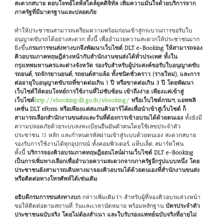
สะดวกสบาย ตอบโจทย์ไลฟ์สไตล์ยุคดิจิทัล เพิ่มความมั่นใจด้วยบริการจาก
ภาครัฐที่มีมาตรฐานและปลอดภัย
ทำให้ประชาชนสามารถเตรียมความพร้อมก่อนเข้าสู่กระบวนการขอรับใบ
อนุญาตขับรถได้อย่างสะดวก ทั้งนี้ เพื่ออำนวยความสะดวกให้ประชาชนมาก
ยิ่งขึ้น
กรมการขนส่งทางบกจึงพัฒนาเว็บไซต์
DLT e-Booking ให้สามารถจอง
คิวอบรมภาคทฤษฎีล่วงหน้ากับสำนักงานขนส่งได้ทั่วประเทศ ทั้งใน
กรุงเทพมหานครและต่างจังหวัด รองรับสำหรับผู้ประสงค์ขอรับใบอนุญาตขับ
รถยนต์, รถจักรยานยนต์, รถยนต์สามล้อ ทั้งชนิดชั่วคราว (รายใหม่), และการ
ต่ออายุใบอนุญาตขับรถที่ขาดต่อเกิน 1 ปี หรือขาดต่อเกิน 3 ปี โดยพัฒนา
เว็บไซต์ให้ตอบโจทย์การใช้งานที่ไม่ซับซ้อน เข้าถึงง่าย เพียงแค่เข้าสู่
เว็บไซต์
http://ebooking.dlt.go.th/ebooking/
หรือเว็บไซต์กรมฯ, แอพพลิ
เคชั่น DLT eForm หรือเพียงแค่สแกนคิวอาร์โค้ดเพื่อนำเข้าสู่เว็บไซต์ ก็
สามารถเลือกสำนักงานขนส่งและ
วันที่ต้องการเข้าอบรมได้ด้วยตนเอง
ทั้งยังมี
ความปลอดภัยด้วยระบบลงทะเบียนยืนยันตัวตนโดยใช้เลขประจำตัว
ประชาชน 13 หลัก และกำหนดรหัสผ่านเข้าสู่ระบบด้วยตนเอง สะดวกสบาย
รองรับการใช้งานได้ทุกอุปกรณ์ ทั้งคอมพิวเตอร์, แท็บเล็ต, สมาร์ทโฟน
ทั้งนี้
บริการจองคิวอบรมภาคทฤษฎีออนไลน์ผ่านเว็บไซต์ DLT e-Booking
เป็นการเพิ่มทางเลือกเพื่ออำนวยความสะดวกจากภาครัฐอีกรูปแบบหนึ่ง โดย
ประชาชนยังสามารถเดินทางมาจองคิวอบรมได้ด้วยตนเองที่สำนักงานขนส่ง
หรือติดต่อทางโทรศัพท์ได้เช่นเดิม
อธิบดีกรมการขนส่งทางบก
กล่าวเพิ่มเติมว่า สำหรับผู้ที่จองคิวอบรมล่วงหน้า
ขอให้ติดต่อตามสถานที่ วันและเวลานัดหมาย พร้อมหลักฐาน
บัตรประจำตัว
ประชาชนฉบับจริง
โดยไม่ต้องสำเนา
และใบรับรองแพทย์ฉบับจริงที่อายุไม่